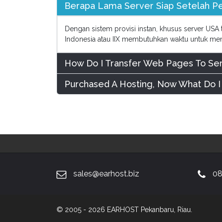
Berapa Lama Server Siap Setelah 
Dengan sistem provisi instan, khusus server USA
Indonesia atau IIX membutuhkan waktu untuk memp
How Do I Transfer Web Pages To Se
Purchased A Hosting, Now What Do I
sales@earhost.biz
08
© 2005 - 2026 EARHOST Pekanbaru, Riau.