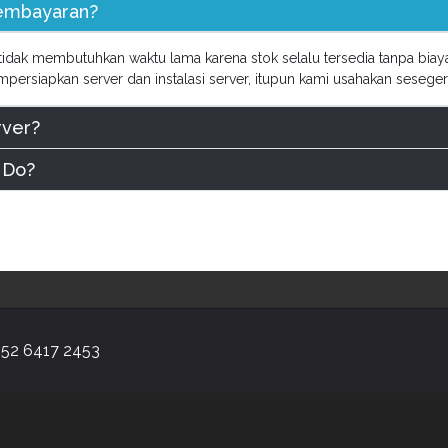
Pembayaran?
 tidak membutuhkan waktu lama karena stok selalu tersedia tanpa bia
ersiapkan server dan instalasi server, itupun kami usahakan seseger
rver?
 Do?
52 6417 2453