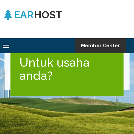
EAR
HOST
Mencari Domain yang
Toggle
Member Center
Cocok
navigation
Untuk usaha
anda?